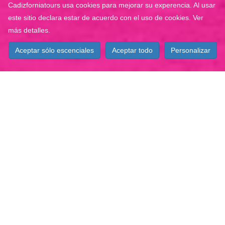
Cadizforniatours usa cookies para mejorar su experencia. Al usar
este sitio declara estar de acuerdo con el uso de cookies.
Ver
más detalles
.
Aceptar sólo escenciales
Aceptar todo
Personalizar
desde 5
€
por persona