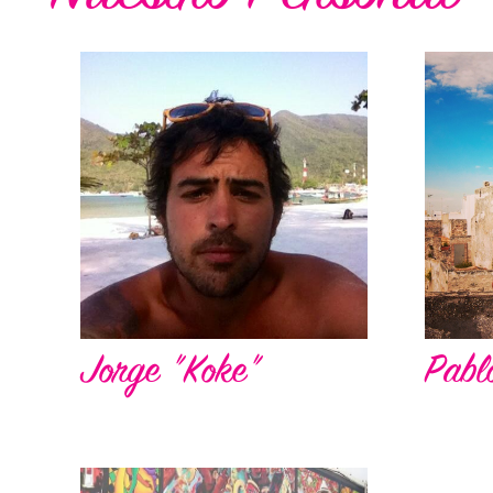
Jorge "Koke"
Pabl