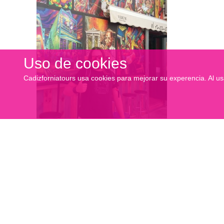
Uso de cookies
Cadizforniatours usa cookies para mejorar su experencia. Al us
Jose Alberto