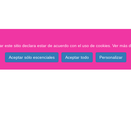
ar este sitio declara estar de acuerdo con el uso de cookies.
Ver más d
Aceptar sólo escenciales
Aceptar todo
Personalizar
Contacto